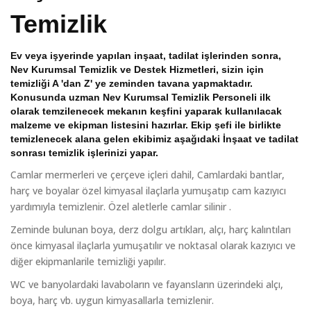
Temizlik
Ev veya işyerinde yapılan inşaat, tadilat işlerinden sonra,
Nev Kurumsal Temizlik ve Destek Hizmetleri, sizin için
temizliği A 'dan Z' ye zeminden tavana yapmaktadır.
Konusunda uzman Nev Kurumsal Temizlik Personeli ilk
olarak temzilenecek mekanın keşfini yaparak kullanılacak
malzeme ve ekipman listesini hazırlar. Ekip şefi ile birlikte
temizlenecek alana gelen ekibimiz aşağıdaki İnşaat ve tadilat
sonrası temizlik işlerinizi yapar.
Camlar mermerleri ve çerçeve içleri dahil, Camlardaki bantlar,
harç ve boyalar özel kimyasal ilaçlarla yumuşatıp cam kazıyıcı
yardımıyla temizlenir. Özel aletlerle camlar silinir .
Zeminde bulunan boya, derz dolgu artıkları, alçı, harç kalıntıları
önce kimyasal ilaçlarla yumuşatılır ve noktasal olarak kazıyıcı ve
diğer ekipmanlarile temizliği yapılır.
WC ve banyolardaki lavaboların ve fayansların üzerindeki alçı,
boya, harç vb. uygun kimyasallarla temizlenir.